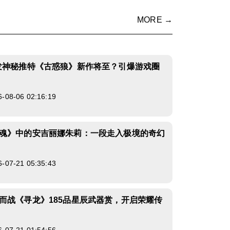
MORE →
发神秘推特《古惑狼》新作将至？引爆游戏圈
8-06 02:16:19
魂》中的安吉丽娜朱莉：一段走入极境的奇幻
7-21 05:35:43
而战《寻龙》185品星辰武器赏，开启荣耀传